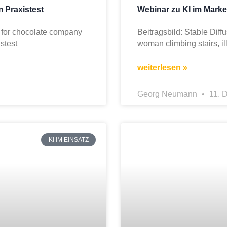
 Praxistest
Webinar zu KI im Marke
te for chocolate company
Beitragsbild: Stable Dif
xistest
woman climbing stairs, i
weiterlesen »
Georg Neumann
11. 
KI IM EINSATZ