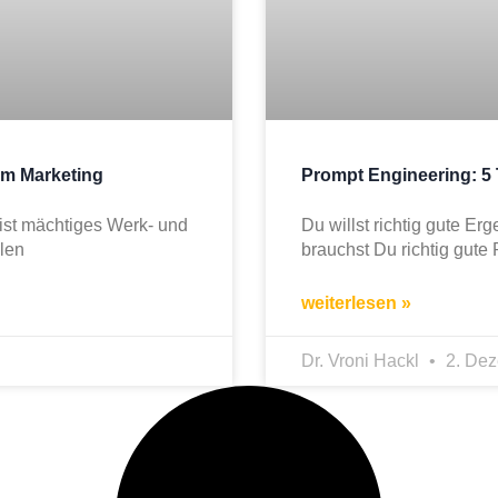
im Marketing
Prompt Engineering: 5 
ist mächtiges Werk- und
Du willst richtig gute E
len
brauchst Du richtig gute
weiterlesen »
Dr. Vroni Hackl
2. Dez