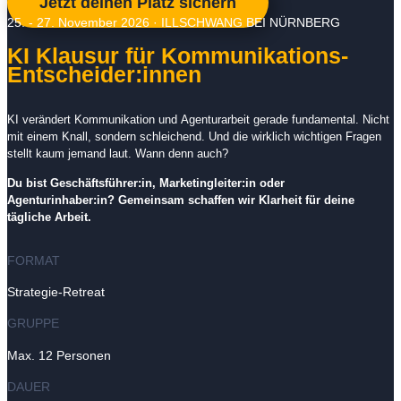
Jetzt deinen Platz sichern
25. - 27. November 2026 · ILLSCHWANG BEI NÜRNBERG
KI Klausur für Kommunikations-
Entscheider:innen
KI verändert Kommunikation und Agenturarbeit gerade fundamental. Nicht
mit einem Knall, sondern schleichend. Und die wirklich wichtigen Fragen
stellt kaum jemand laut. Wann denn auch?
Du bist Geschäftsführer:in, Marketingleiter:in oder
Agenturinhaber:in? Gemeinsam schaffen wir Klarheit für deine
tägliche Arbeit.
FORMAT
Strategie-Retreat
GRUPPE
Max. 12 Personen
DAUER