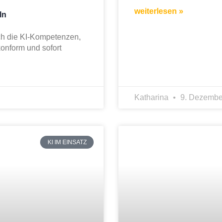
weiterlesen »
ln
sch die KI-Kompetenzen,
konform und sofort
Katharina
9. Dezembe
KI IM EINSATZ