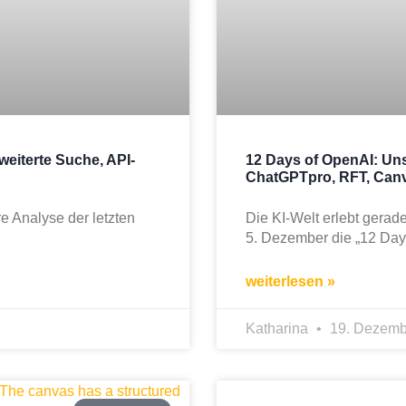
weiterte Suche, API-
12 Days of OpenAI: Uns
ChatGPTpro, RFT, Can
re Analyse der letzten
Die KI-Welt erlebt gera
5. Dezember die „12 Days
weiterlesen »
Katharina
19. Dezemb