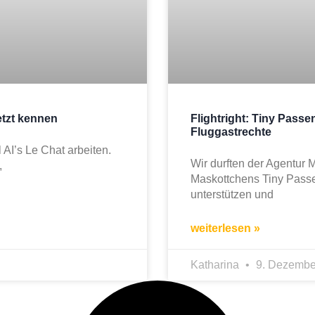
etzt kennen
Flightright: Tiny Pass
Fluggastrechte
l AI’s Le Chat arbeiten.
Wir durften der Agentur 
,
Maskottchens Tiny Passe
unterstützen und
weiterlesen »
Katharina
9. Dezembe