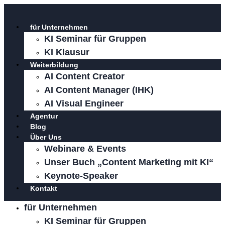
Zum
Inhalt
für Unternehmen
springen
KI Seminar für Gruppen
KI Klausur
Weiterbildung
AI Content Creator
AI Content Manager (IHK)
AI Visual Engineer
Agentur
Blog
Über Uns
Webinare & Events
Unser Buch „Content Marketing mit KI“
Keynote-Speaker
Kontakt
für Unternehmen
KI Seminar für Gruppen