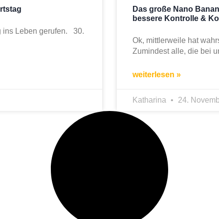
rtstag
Das große Nano Banana
bessere Kontrolle & Ko
g ins Leben gerufen. 30.
Ok, mittlerweile hat wah
Zumindest alle, die bei 
weiterlesen »
Katharina
24. Novemb