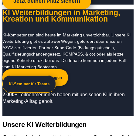
Jetzt deinen Platz sichern
KI Weiterbildungen
in Marketing,
Kreation und Kommunikation
KI-Kompetenzen sind heute im Marketing unverzichtbar. Unsere KI
Weiterbildung gibt es auf zwei Wegen: gefördert über unseren
AZAV-zertifizierten Partner SuperCode (Bildungsgutschein,
Qualifizierungschancengesetz, KOMPASS, & co) oder als letzte
eigene Kohorte direkt bei uns. Die Inhalte kommen in jedem Fall
vom KI Marketing Bootcamp.
Zu unseren Weiterbildungen
KI-Seminar für Teams
2.000+
Teilnehmer:innen haben mit uns schon KI in ihren
Marketing-Alltag geholt.
Unsere KI Weiterbildungen