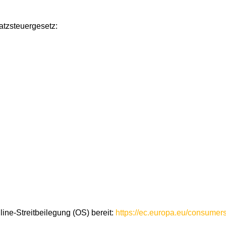
tzsteuergesetz:
line-Streitbeilegung (OS) bereit:
https://ec.europa.eu/consumers