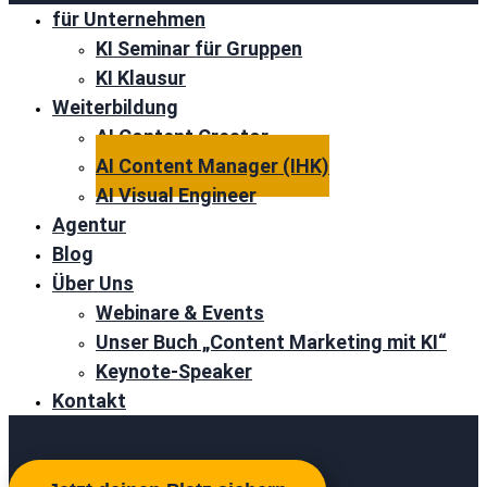
für Unternehmen
KI Seminar für Gruppen
KI Klausur
Weiterbildung
AI Content Creator
AI Content Manager (IHK)
AI Visual Engineer
Agentur
Blog
Über Uns
Webinare & Events
Unser Buch „Content Marketing mit KI“
Keynote-Speaker
Kontakt