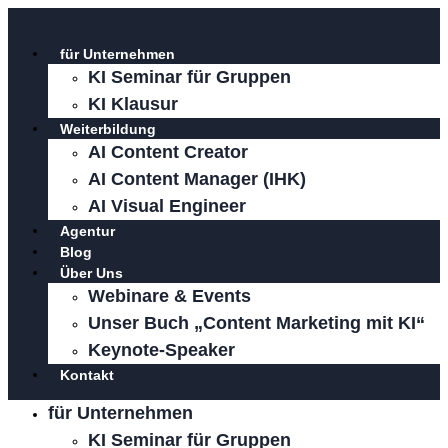
Zum
Inhalt
für Unternehmen
springen
KI Seminar für Gruppen
KI Klausur
Weiterbildung
AI Content Creator
AI Content Manager (IHK)
AI Visual Engineer
Agentur
Blog
Über Uns
Webinare & Events
Unser Buch „Content Marketing mit KI“
Keynote-Speaker
Kontakt
für Unternehmen
KI Seminar für Gruppen