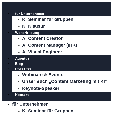
Zum
Inhalt
für Unternehmen
springen
KI Seminar für Gruppen
KI Klausur
Weiterbildung
AI Content Creator
AI Content Manager (IHK)
AI Visual Engineer
Agentur
Blog
Über Uns
Webinare & Events
Unser Buch „Content Marketing mit KI“
Keynote-Speaker
Kontakt
für Unternehmen
KI Seminar für Gruppen