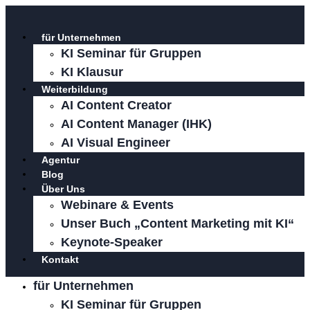
Zum
Inhalt
für Unternehmen
springen
KI Seminar für Gruppen
KI Klausur
Weiterbildung
AI Content Creator
AI Content Manager (IHK)
AI Visual Engineer
Agentur
Blog
Über Uns
Webinare & Events
Unser Buch „Content Marketing mit KI“
Keynote-Speaker
Kontakt
für Unternehmen
KI Seminar für Gruppen