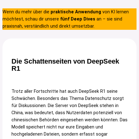
Wenn du mehr über die
praktische Anwendung
von KI lernen
möchtest, schau dir unsere
fünf Deep Dives
an – sie sind
praxisnah, verständlich und direkt umsetzbar.
Die Schattenseiten von DeepSeek
R1
Trotz aller Fortschritte hat auch DeepSeek R1 seine
Schwächen. Besonders das Thema Datenschutz sorgt
für Diskussionen. Die Server von DeepSeek stehen in
China, was bedeutet, dass Nutzerdaten potenziell von
chinesischen Behörden eingesehen werden könnten. Das
Modell speichert nicht nur eure Eingaben und
hochgeladenen Dateien, sondern erfasst sogar