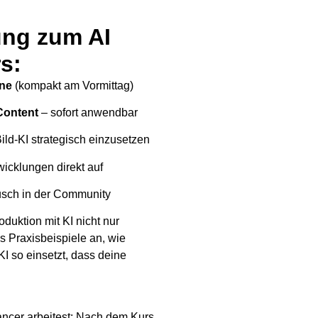
ung zum AI
s:
ine
(kompakt am Vormittag)
 Content
– sofort anwendbar
ild-KI strategisch einzusetzen
wicklungen direkt auf
usch in der Community
oduktion mit KI nicht nur
s Praxisbeispiele an, wie
KI so einsetzt, dass deine
lancer arbeitest: Nach dem Kurs