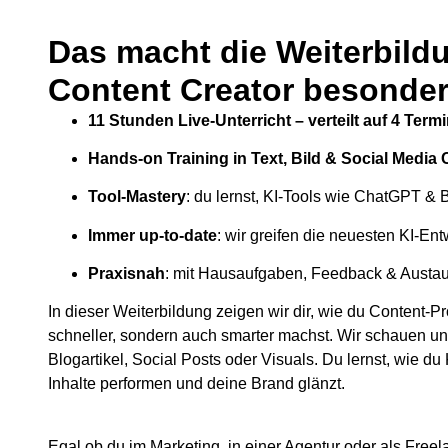
Das macht die Weiterbild
Content Creator besonder
11 Stunden Live-Unterricht – verteilt auf 4 Term
Hands-on Training in Text, Bild & Social Media
Tool-Mastery
: du lernst, KI-Tools wie ChatGPT & B
Immer up-to-date
: wir greifen die neuesten KI-Ent
Praxisnah
: mit Hausaufgaben, Feedback & Austa
In dieser Weiterbildung zeigen wir dir, wie du Content-Pr
schneller, sondern auch smarter machst. Wir schauen un
Blogartikel, Social Posts oder Visuals. Du lernst, wie du 
Inhalte performen und deine Brand glänzt.
Egal ob du im Marketing, in einer Agentur oder als Free