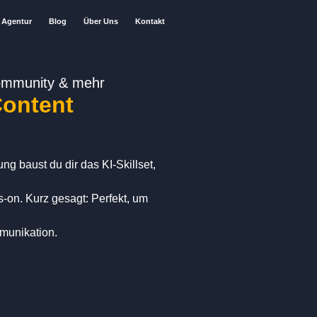
Agentur
Blog
Über Uns
Kontakt
Community & mehr
Content
ng baust du dir das KI-Skillset,
-on. Kurz gesagt: Perfekt, um
mmunikation.