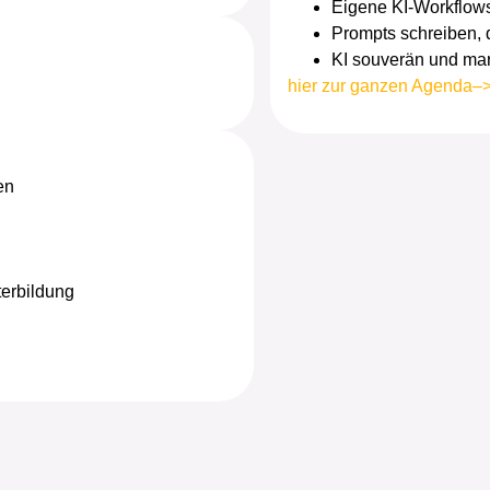
Eigene KI-Workflows
Prompts schreiben, d
KI souverän und mar
hier zur ganzen Agenda–
en
terbildung