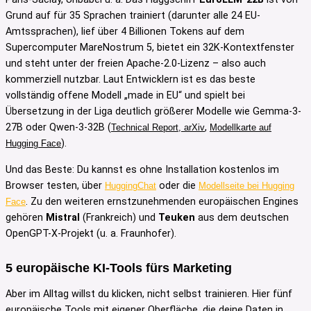
Grund auf für 35 Sprachen trainiert (darunter alle 24 EU-
Amtssprachen), lief über 4 Billionen Tokens auf dem
Supercomputer MareNostrum 5, bietet ein 32K-Kontextfenster
und steht unter der freien Apache-2.0-Lizenz – also auch
kommerziell nutzbar. Laut Entwicklern ist es das beste
vollständig offene Modell „made in EU“ und spielt bei
Übersetzung in der Liga deutlich größerer Modelle wie Gemma-3-
27B oder Qwen-3-32B (
,
Technical Report, arXiv
Modellkarte auf
).
Hugging Face
Und das Beste: Du kannst es ohne Installation kostenlos im
Browser testen, über
oder die
HuggingChat
Modellseite bei Hugging
. Zu den weiteren ernstzunehmenden europäischen Engines
Face
gehören
Mistral
(Frankreich) und
Teuken
aus dem deutschen
OpenGPT-X-Projekt (u. a. Fraunhofer).
5 europäische KI-Tools fürs Marketing
Aber im Alltag willst du klicken, nicht selbst trainieren. Hier fünf
europäische Tools mit eigener Oberfläche, die deine Daten in