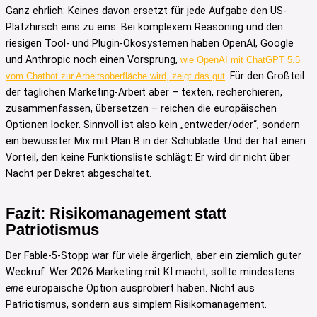
Ganz ehrlich: Keines davon ersetzt für jede Aufgabe den US-
Platzhirsch eins zu eins. Bei komplexem Reasoning und den
riesigen Tool- und Plugin-Ökosystemen haben OpenAI, Google
und Anthropic noch einen Vorsprung,
wie OpenAI mit ChatGPT 5.5
. Für den Großteil
vom Chatbot zur Arbeitsoberfläche wird, zeigt das gut
der täglichen Marketing-Arbeit aber – texten, recherchieren,
zusammenfassen, übersetzen – reichen die europäischen
Optionen locker. Sinnvoll ist also kein „entweder/oder“, sondern
ein bewusster Mix mit Plan B in der Schublade. Und der hat einen
Vorteil, den keine Funktionsliste schlägt: Er wird dir nicht über
Nacht per Dekret abgeschaltet.
Fazit: Risikomanagement statt
Patriotismus
Der Fable-5-Stopp war für viele ärgerlich, aber ein ziemlich guter
Weckruf. Wer 2026 Marketing mit KI macht, sollte mindestens
eine
europäische Option ausprobiert haben. Nicht aus
Patriotismus, sondern aus simplem Risikomanagement.