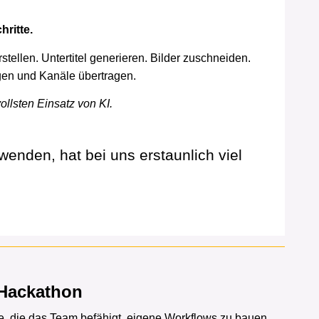
hritte.
tellen. Untertitel generieren. Bilder zuschneiden.
ngen und Kanäle übertragen.
llsten Einsatz von KI.
wenden, hat bei uns erstaunlich viel
 Hackathon
de, die das Team befähigt, eigene Workflows zu bauen.