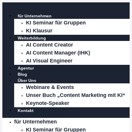
Zum
Inhalt
für Unternehmen
springen
KI Seminar für Gruppen
KI Klausur
Weiterbildung
AI Content Creator
AI Content Manager (IHK)
AI Visual Engineer
Agentur
Blog
Über Uns
Webinare & Events
Unser Buch „Content Marketing mit KI“
Keynote-Speaker
Kontakt
für Unternehmen
KI Seminar für Gruppen