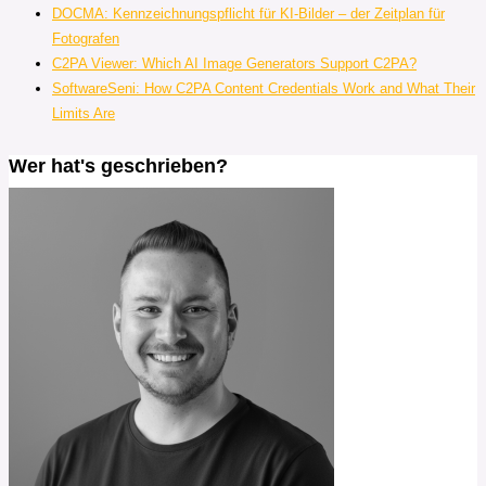
DOCMA: Kennzeichnungspflicht für KI-Bilder – der Zeitplan für
Fotografen
C2PA Viewer: Which AI Image Generators Support C2PA?
SoftwareSeni: How C2PA Content Credentials Work and What Their
Limits Are
Wer hat's geschrieben?