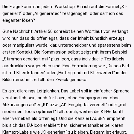
Die Frage kommt in jedem Workshop: Bin ich auf die Formel „KI-
generiert“ oder „AI generated“ festgenagelt, oder darf ich das
eleganter lösen?
Gute Nachricht: Artikel 50 schreibt keinen Wortlaut vor. Verlangt
wird nur, dass du offenlegst, dass der Inhalt künstlich erzeugt
oder manipuliert wurde, klar, unterscheidbar und spätestens beim
ersten Kontakt. Die Kommission selbst zeigt mit ihrem Beispiel
„Stimmen generiert mit“ plus Icon, dass individuelle Textlabels
ausdrücklich vorgesehen sind. Eine Formulierung wie „Dieses Bild
ist mit KI entstanden“ oder „Hintergrund mit KI erweitert“ in der
Bildunterschrift erfüllt den Zweck genauso.
Es gibt allerdings Leitplanken. Das Label soll in einfacher Sprache
verständlich sein, auch für Laien, ohne Fachjargon und ohne
Abkürzungen außer „KI“ bzw. „AI“. Ein „digital veredelt“ oder „mit
modernen Tools optimiert“ fällt durch, weil es die KI-Herkunft
eher vernebelt als offenlegt. Und die Kanzlei LAUSEN empfiehlt,
bis sich das EU-Icon etabliert hat, sicherheitshalber bei klaren
Klartext-Labels wie „KI-generiert“ zu bleiben. Elegant ist erlaubt,