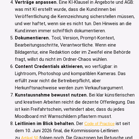
Verträge anpassen.
Eine KI-Klausel in Angebote und AGB:
was mit KI erstellt wurde, dass die Kund:innen bei
Veröffentlichung die Kennzeichnung sicherstellen müssen,
und wer haftet, wenn sie es nicht tun. Den Hinweis an die
Kund:innen immer schriftlich dokumentieren.
Dokumentieren.
Tool, Version, Prompt-Kontext,
Bearbeitungsschritte, Verantwortliche. Wenn eine
Bildagentur, eine Redaktion oder im Zweifel eine Behörde
fragt, willst du nicht im Ordner-Chaos wühlen.
Content Credentials aktivieren
, wo verfügbar: in
Lightroom, Photoshop und kompatiblen Kameras. Das
erfüllt zwar nicht die Betreiberpflicht, aber
Herkunftsnachweise werden zum Verkaufsargument.
Kunstausnahme bewusst nutzen.
Bei klar künstlerischen
und kreativen Arbeiten reicht die dezente Offenlegung. Das
ist kein Freifahrtschein, verhindert aber, dass du jedes
Moodboard mit Warnschildern pflastern musst.
Leitlinien im Blick behalten.
Der
ist seit
Code of Practice
dem 10. Juni 2026 final, die Kommissions-Leitlinien
zu
folgen noch. Die Grauzonen bei Retusche und
Artikel 50