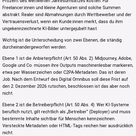
Prozent des weltweiten Jahresumsatzes kosten. Für
Freelancer:innen und kleine Agenturen sind solche Summen
abstrakt. Realer sind Abmahnungen durch Wettbewerber und der
Vertrauensverlust, wenn ein Kunde:innen merkt, dass du ihm
ungekennzeichnete KI-Bilder untergejubelt hast.
Wichtig ist die Unterscheidung von zwei Ebenen, die ständig
durcheinandergeworfen werden.
Ebene 1 ist die Anbieterpflicht (Art. 50 Abs. 2): Midjourney, Adobe,
Google und Co. müssen ihre Outputs maschinenlesbar markieren,
etwa per Wasserzeichen oder C2PA-Metadaten. Das ist deren
Job. Nach dem Entwurf des Digital Omnibus soll diese Frist auf
den 2. Dezember 2026 rutschen, beschlossen ist das aber noch
nicht.
Ebene 2 ist die Betreiberpflicht (Art. 50 Abs. 4): Wer KI-Systeme
beruflich nutzt, gilt rechtlich als „Betreiber“ (Deployer) und muss
bestimmte Inhalte sichtbar für Menschen kennzeichnen.
Versteckte Metadaten oder HTML-Tags reichen hier ausdrücklich
nicht.