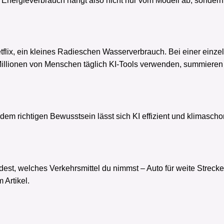
 Energieverbrauch hängt also nicht nur vom Modell ab, sonder
lix, ein kleines Radieschen Wasserverbrauch. Bei einer einzeln
illionen von Menschen täglich KI-Tools verwenden, summieren 
t dem richtigen Bewusstsein lässt sich KI effizient und klimasc
st, welches Verkehrsmittel du nimmst – Auto für weite Strecke
 Artikel.