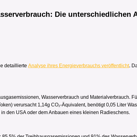
sserverbrauch: Die unterschiedlichen 
e detaillierte
Analyse ihres Energieverbrauchs veröffentlicht
. D
ausgasemissionen, Wasserverbrauch und Materialverbrauch. Für i
oken) verursacht 1,14g CO₂-Äquivalent, benötigt 0,05 Liter Wa
 in den USA oder dem Anbauen eines kleinen Radieschens.
sen: 85,5% der Treibhausgasemissionen und 91% des Wasserverb