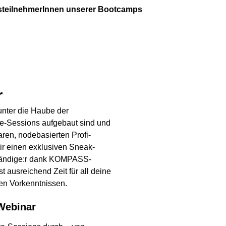
ursteilnehmerInnen unserer Bootcamps
r
unter die Haube der
ive-Sessions aufgebaut sind und
ren, nodebasierten Profi-
ir einen exklusiven Sneak-
tständige:r dank KOMPASS-
t ausreichend Zeit für all deine
nen Vorkenntnissen.
 Webinar