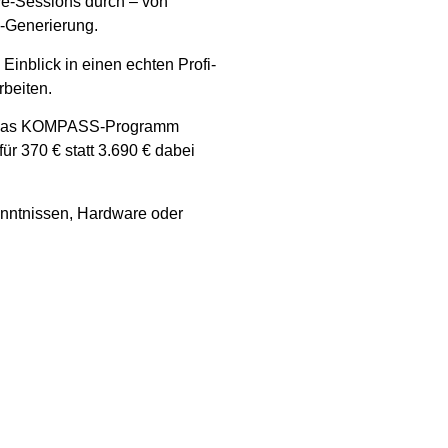
ve-Sessions durch – von
o-Generierung.
Einblick in einen echten Profi-
rbeiten.
ch das KOMPASS-Programm
für 370 € statt 3.690 € dabei
nntnissen, Hardware oder