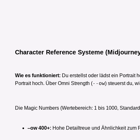
young surfer girl has just arrived at the beach in Port
surfboard, and black hybrid backpack-suitcase from
scene in the style of Kim Possible, using the same 
"Please use the same character as in the previous i
Character Reference Systeme (Midjourney
Wie es funktioniert:
Du erstellst oder lädst ein Portrait
--ow
Portrait hoch. Über Omni Strength (
) steuerst du, w
Die Magic Numbers (Wertebereich: 1 bis 1000, Standard 
–ow 400+:
Hohe Detailtreue und Ähnlichkeit zum R