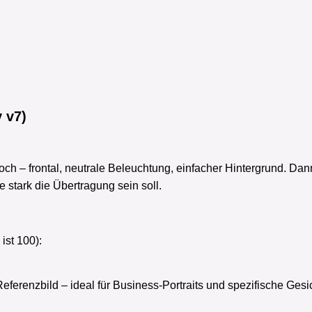
ugal. She is running toward
young surfer girl is sitting 
 the reference sheet. The
surfboard, and black hy
character, yellow short
café scene in the style o
mage. A comic-style beach
"Please use the same cha
 v7)
 hoch – frontal, neutrale Beleuchtung, einfacher Hintergrund. Da
ie stark die Übertragung sein soll.
ist 100):
eferenzbild – ideal für Business-Portraits und spezifische Ges