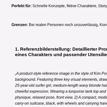
Perfekt für:
Schnelle Konzepte, fiktive Charaktere, Stor
Grenzen:
Bei realen Personen noch unzuverlässig, Kons
1. Referenzbilderstellung: Detaillierter Pr
eines Charakters und passender Utensili
„A product-style reference image in the style of Kim Po
background. Featuring three key visual elements, drawn
25-year-old surfer girl, medium-length wavy blonde hai
cheerful expression. Wearing a turquoise tank top and 
physique, relaxed pose, front view. 2) A compact, mod
carry-on suitcase, black, with wheels and carrying hand