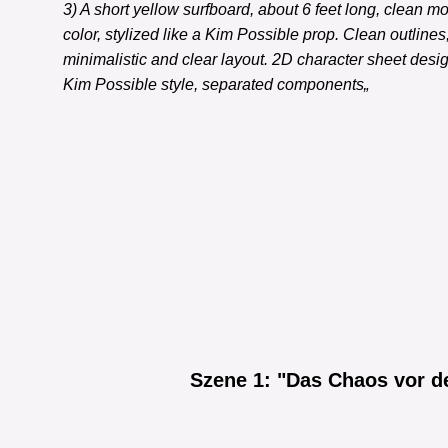
3) A short yellow surfboard, about 6 feet long, clean m
color, stylized like a Kim Possible prop. Clean outlines,
minimalistic and clear layout. 2D character sheet desig
Kim Possible style, separated components
„
as reference image"
outlines, clean 2D style, consistent with the Kim Possib
Morning sunlight comes through a window, casting soft
some personal items. Her bright yellow short surfboard
suitcase, holding up clothing. The room is cluttered w
shorts. She looks cheerful but a bit overwhelmed as 
blonde hair, expressive eyes, and wears the same tu
Szene 1: "Das Chaos vor d
her messy bedroom, packing her small suitcase. Sh
backpack-suitcase from the reference sheet. The young
the style of Kim Possible, using the same characte