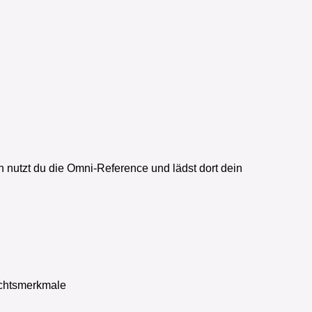
at a table in a beach café, working on her laptop. She still
brid backpack-suitcase from the reference sheet. The
f Kim Possible, using the same character, yellow short
racter as in the previous image. A comic-style beach
nn nutzt du die Omni-Reference und lädst dort dein
ichtsmerkmale