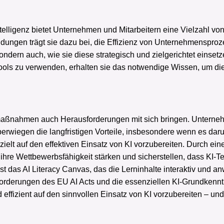
telligenz bietet Unternehmen und Mitarbeitern eine Vielzahl vo
dungen trägt sie dazu bei, die Effizienz von Unternehmensproz
 sondern auch, wie sie diese strategisch und zielgerichtet eins
ols zu verwenden, erhalten sie das notwendige Wissen, um diese
maßnahmen auch Herausforderungen mit sich bringen. Unterne
erwiegen die langfristigen Vorteile, insbesondere wenn es daru
ielt auf den effektiven Einsatz von KI vorzubereiten. Durch e
hre Wettbewerbsfähigkeit stärken und sicherstellen, dass KI-Te
st das AI Literacy Canvas, das die Lerninhalte interaktiv und a
orderungen des EU AI Acts und die essenziellen KI-Grundkennt
d effizient auf den sinnvollen Einsatz von KI vorzubereiten – un