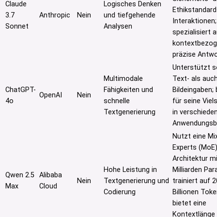
Claude
Logisches Denken
Ethikstandards
3.7
Anthropic
Nein
und tiefgehende
Interaktionen;
Sonnet
Analysen
spezialisiert 
kontextbezog
präzise Antwo
Unterstützt 
Multimodale
Text- als auc
ChatGPT-
Fähigkeiten und
Bildeingaben;
OpenAI
Nein
4o
schnelle
für seine Viels
Textgenerierung
in verschiede
Anwendungsbe
Nutzt eine Mi
Experts (MoE)
Architektur m
Hohe Leistung in
Milliarden Pa
Qwen 2.5
Alibaba
Nein
Textgenerierung und
trainiert auf 2
Max
Cloud
Codierung
Billionen Toke
bietet eine
Kontextlänge