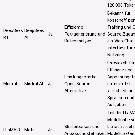
128.000 Toke
Bekannt für
kosteneffizie
Effiziente
Training und 
DeepSeek
DeepSeek
Ja
Textgenerierung und
Source-Zugang
R1
AI
Datenanalyse
ein Web-Chat
Interface für
Nutzung.
Entwickelt fü
Effizienz und
Leistungsstarke
Anpassungsfäh
Mistral
Mistral AI
Ja
Open-Source-
unterstützt
Alternative
verschiedene
Sprachen und
Aufgaben.
Teil der LLaM
Modellreihe v
Skalierbarkeit und
bietet versch
LLaMA 3
Meta
Ja
Anpassungsfähigkeit
Modellgrößen 