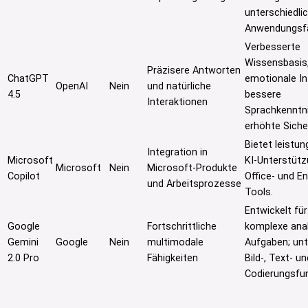
unterschiedli
Anwendungsfä
Verbesserte
Wissensbasis
Präzisere Antworten
ChatGPT
emotionale Int
OpenAI
Nein
und natürliche
4.5
bessere
Interaktionen
Sprachkenntn
erhöhte Siche
Bietet leistu
Integration in
Microsoft
KI-Unterstütz
Microsoft
Nein
Microsoft-Produkte
Copilot
Office- und En
und Arbeitsprozesse
Tools.
Entwickelt für
Google
Fortschrittliche
komplexe ana
Gemini
Google
Nein
multimodale
Aufgaben; unt
2.0 Pro
Fähigkeiten
Bild-, Text- un
Codierungsfun