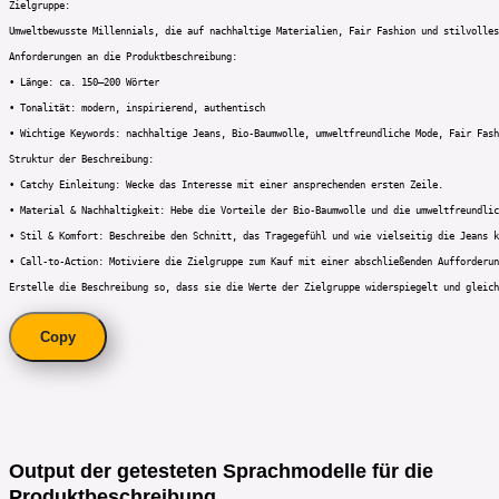
Zielgruppe:

Umweltbewusste Millennials, die auf nachhaltige Materialien, Fair Fashion und stilvolles
Anforderungen an die Produktbeschreibung:

• Länge: ca. 150–200 Wörter

• Tonalität: modern, inspirierend, authentisch

• Wichtige Keywords: nachhaltige Jeans, Bio-Baumwolle, umweltfreundliche Mode, Fair Fash
Struktur der Beschreibung:

• Catchy Einleitung: Wecke das Interesse mit einer ansprechenden ersten Zeile.

• Material & Nachhaltigkeit: Hebe die Vorteile der Bio-Baumwolle und die umweltfreundlic
• Stil & Komfort: Beschreibe den Schnitt, das Tragegefühl und wie vielseitig die Jeans k
• Call-to-Action: Motiviere die Zielgruppe zum Kauf mit einer abschließenden Aufforderun
Erstelle die Beschreibung so, dass sie die Werte der Zielgruppe widerspiegelt und gleich
Copy
Output der getesteten Sprachmodelle für die
Produktbeschreibung