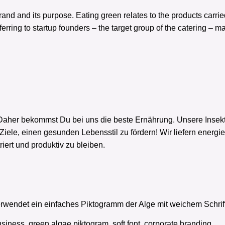
e brand and its purpose. Eating green relates to the products car
ferring to startup founders – the target group of the catering – 
– Daher bekommst Du bei uns die beste Ernährung. Unsere Ins
iele, einen gesunden Lebensstil zu fördern! Wir liefern energi
iert und produktiv zu bleiben.
erwendet ein einfaches Piktogramm der Alge mit weichem Schrif
siness, green algae piktogram, soft font, corporate branding