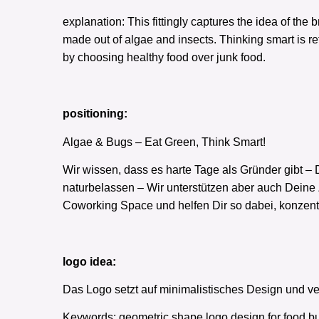
explanation: This fittingly captures the idea of th
made out of algae and insects. Thinking smart is re
by choosing healthy food over junk food.
positioning:
Algae & Bugs – Eat Green, Think Smart!
Wir wissen, dass es harte Tage als Gründer gibt 
naturbelassen – Wir unterstützen aber auch Deine Z
Coworking Space und helfen Dir so dabei, konzentr
logo idea:
Das Logo setzt auf minimalistisches Design und v
Keywords: geometric shape logo design for food bu