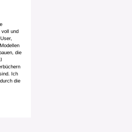
e
 voll und
 User,
 Modellen
bauen, die
I
erbüchern
sind. Ich
 durch die