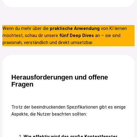
Wenn du mehr über die
praktische Anwendung
von KI lernen
möchtest, schau dir unsere
fünf Deep Dives
an – sie sind
praxisnah, verständlich und direkt umsetzbar.
Herausforderungen und offene
Fragen
Trotz der beeindruckenden Spezifikationen gibt es einige
Aspekte, die Nutzer beachten sollten:
Wie effektiv wird das große Kontextfenster