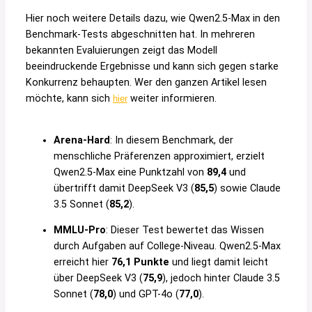
Hier noch weitere Details dazu, wie Qwen2.5-Max in den
Benchmark-Tests abgeschnitten hat. In mehreren
bekannten Evaluierungen zeigt das Modell
beeindruckende Ergebnisse und kann sich gegen starke
Konkurrenz behaupten. Wer den ganzen Artikel lesen
möchte, kann sich
weiter informieren.
hier
Arena-Hard
: In diesem Benchmark, der
menschliche Präferenzen approximiert, erzielt
Qwen2.5-Max eine Punktzahl von
89,4
und
übertrifft damit DeepSeek V3 (
85,5
) sowie Claude
3.5 Sonnet (
85,2
).
MMLU-Pro
: Dieser Test bewertet das Wissen
durch Aufgaben auf College-Niveau. Qwen2.5-Max
erreicht hier
76,1 Punkte
und liegt damit leicht
über DeepSeek V3 (
75,9
), jedoch hinter Claude 3.5
Sonnet (
78,0
) und GPT-4o (
77,0
).